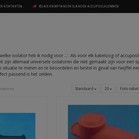
GEN KONTAKTEN
RELAIS KRIMPTANGEN SLANGEN ACCUPOOLKLEMMEN
'welke isolator heb ik nodig voor ...'. Als voor elk kabeloog of accupo
Dit zijn allemaal universele isolatoren die niet gemaakt zijn voor een 
 situatie te meten en te beoordelen en bestel in geval van twijffel 
erfect passend is het zelden.
Standaard
20
Foto-tabe
solatoren