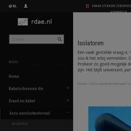
NL
DRAAD STEKKERS ZEKERIN
KRIMPKOUS
Isolatoren
Een vaak gestelde vraag is: 
zou ik het erbij vermelden. 
MENU
Probeer zo goed mogelijk de
zijn. Het blijft universeel, p
Home
Home
/
Accu aansluitmateriaal
/
I
Kabelschoenen div
Draad en kabel
Accu aansluitmateriaal
- Accukabel 