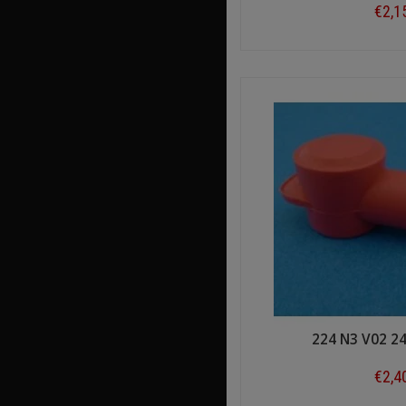
€2,1
Shop n
224 N3 V02 2
€2,4