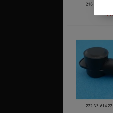
218 N2 V14 1
€1,7
Shop n
222 N3 V14 2