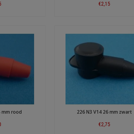
5
€2,15
ow
Shop now
4 mm rood
226 N3 V14 26 mm zwart
0
€2,75