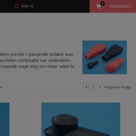
0
WINKELWAGEN
RDAE.NL
olklem precies 1 passende isolator was
specifieke combinatie van onderdelen.
een tweede maat erbij om meer zeker te
l
1
2
3
Volgende Vorige