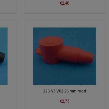
€2,40
Shop now
226 N3 V02 26 mm rood
€2,75