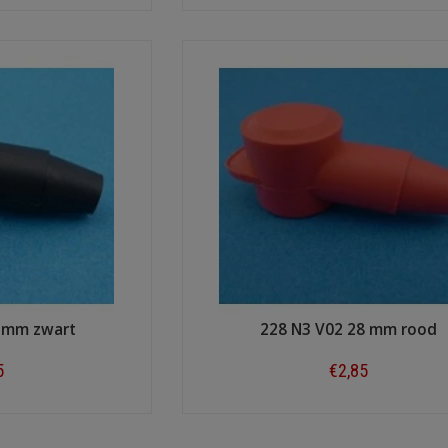
ow
Shop now
8 mm zwart
228 N3 V02 28 mm rood
5
€2,85
ow
Shop now