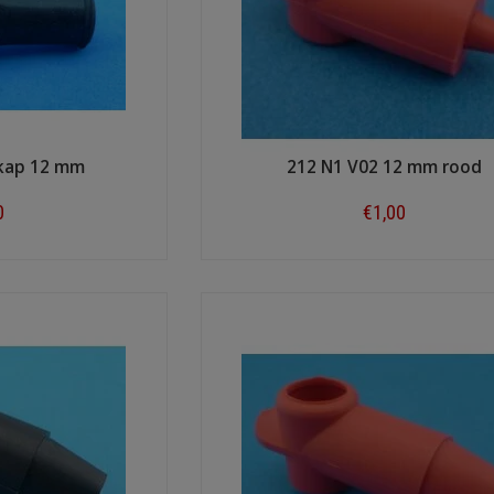
kap 12 mm
212 N1 V02 12 mm rood
0
€1,00
ow
Shop now