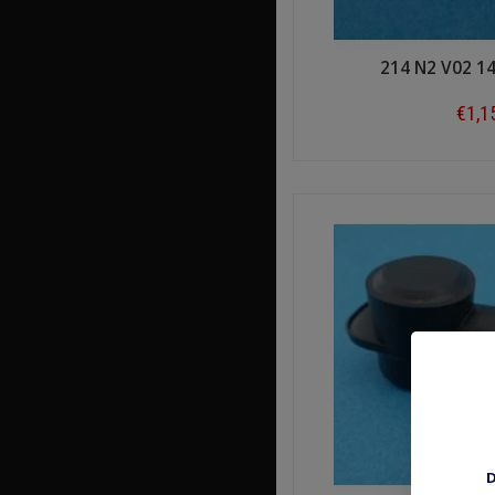
214 N2 V02 1
€1,1
Shop n
D