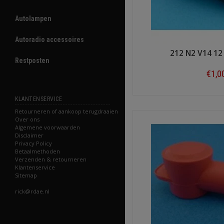
Autolampen
Autoradio accessoires
212 N2 V14 1
Restposten
€1,0
Shop n
KLANTENSERVICE
Retourneren of aankoop terugdraaien
Over ons
Algemene voorwaarden
Disclaimer
Privacy Policy
Betaalmethoden
Verzenden & retourneren
Klantenservice
Sitemap
rick@rdae.nl