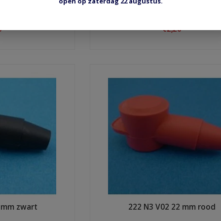
open op zaterdag 22 augustus.
8 mm zwart
220 N3 V14 20 mm zwart
0
€2,20
ow
Shop now
2 mm zwart
222 N3 V02 22 mm rood