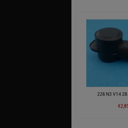
Shop n
228 N3 V14 2
€2,8
Shop n