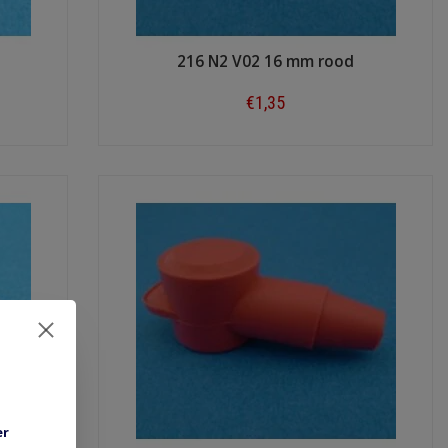
216 N2 V02 16 mm rood
€1,35
Shop now
er