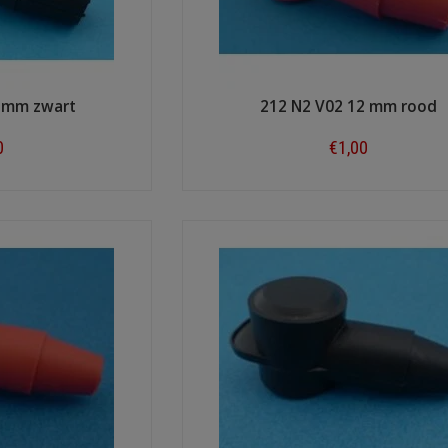
2 mm zwart
212 N2 V02 12 mm rood
0
€1,00
ow
Shop now