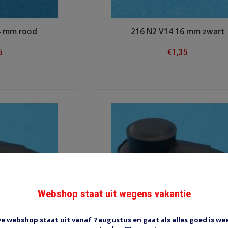
4 mm rood
216 N2 V14 16 mm zwart
5
€1,35
ow
Shop now
Webshop staat uit wegens vakantie
e webshop staat uit vanaf 7 augustus en gaat als alles goed is we