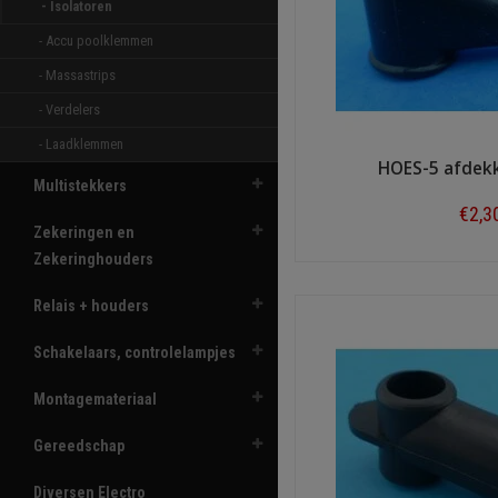
- Isolatoren 
- Accu poolklemmen 
- Massastrips 
- Verdelers 
- Laadklemmen 
HOES-5 afdek
Multistekkers
€2,3
Zekeringen en
Zekeringhouders
Shop n
Relais + houders
Schakelaars, controlelampjes
Montagemateriaal
Gereedschap
Diversen Electro