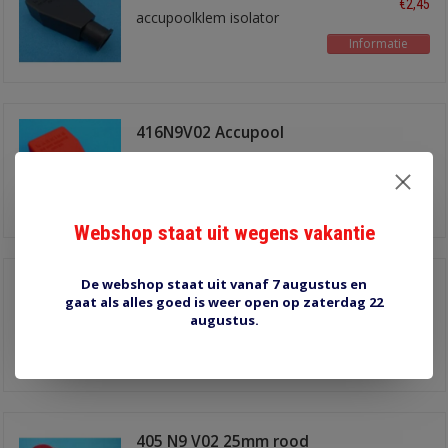
€2,45
accupoolklem isolator
Informatie
416N9V02 Accupool
isol. Rood
€2,45
accupoolklem isolator
Informatie
Webshop staat uit wegens vakantie
De webshop staat uit vanaf 7 augustus en
405 N9 V14 25mm
gaat als alles goed is weer open op zaterdag 22
zwart
€1,55
augustus.
kabeloog isolator
Informatie
405 N9 V02 25mm rood