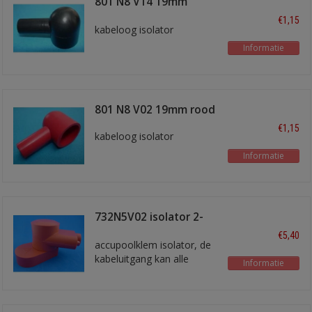
801 N8 V14 19mm
zwart
€1,15
kabeloog isolator
Informatie
801 N8 V02 19mm rood
€1,15
kabeloog isolator
Informatie
732N5V02 isolator 2-
delig rood
€5,40
accupoolklem isolator, de
kabeluitgang kan alle
Informatie
kanten in gedraaid worden