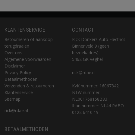
KLANTENSERVICE
CONTACT
Retourneren of aankoop
Rick Donkers Auto Electrics
terugdraaien
Binnenveld 9 (geen
Over ons
bezoekadres)
Algemene voorwaarden
5462 GK Veghel
Disclaimer
Privacy Policy
rick@rdae.nl
Betaalmethoden
Verzenden & retourneren
KvK nummer: 16067342
Klantenservice
BTW nummer:
Sitemap
NL001768158B83
Iban nummer: NL44 RABO
rick@rdae.nl
0122 6410 19
BETAALMETHODEN