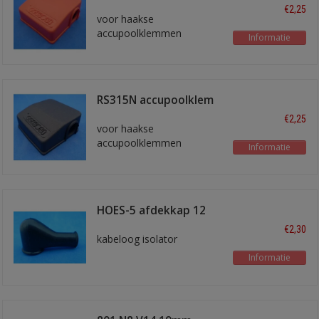
isolator rood
€2,25
voor haakse
accupoolklemmen
Informatie
RS315N accupoolklem
isolator zwart
€2,25
voor haakse
accupoolklemmen
Informatie
HOES-5 afdekkap 12
mm
€2,30
kabeloog isolator
Informatie