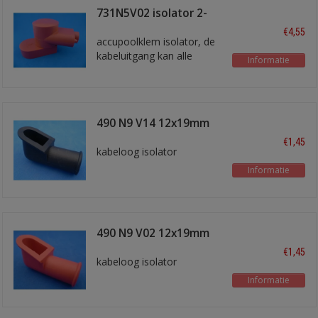
731N5V02 isolator 2-
delig rood
€4,55
accupoolklem isolator, de
kabeluitgang kan alle
Informatie
kanten in gedraaid worden
490 N9 V14 12x19mm
zwart
€1,45
kabeloog isolator
Informatie
490 N9 V02 12x19mm
rood
€1,45
kabeloog isolator
Informatie