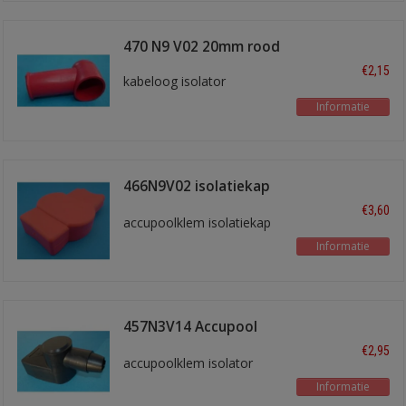
470 N9 V02 20mm rood
€2,15
kabeloog isolator
Informatie
466N9V02 isolatiekap
rood
€3,60
accupoolklem isolatiekap
Informatie
457N3V14 Accupool
isol. Zwart
€2,95
accupoolklem isolator
Informatie