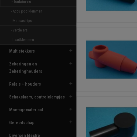
- Isolatoren 
- Accu poolklemmen 
- Massastrips 
- Verdelers 
- Laadklemmen 
Multistekkers
Zekeringen en
Zekeringhouders
Relais + houders
Schakelaars, controlelampjes
Montagemateriaal
Gereedschap
Diversen Electro