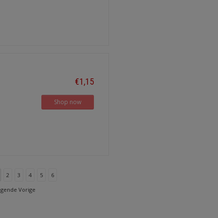
€1,15
Shop now
2
3
4
5
6
lgende Vorige