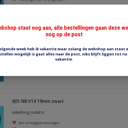
bshop staat nog aan, alle bestellingen gaan deze w
nog op de post
212 N1 V02 12 mm rood
kabeloog isolator
olgende week heb ik vakantie maar zolang de webshop aan staat 
stellen mogelijk is gaat alles naar de post, niks blijft liggen tot na
Aan verlanglijst toevoegen
vakantie.
Toevoegen om te vergelijken
801 N8 V14 19mm zwart
kabeloog isolator
Aan verlanglijst toevoegen