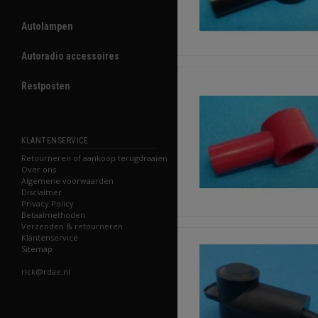
Autolampen
Autoradio accessoires
Restposten
KLANTENSERVICE
Retourneren of aankoop terugdraaien
Over ons
Algemene voorwaarden
Disclaimer
Privacy Policy
Betaalmethoden
Verzenden & retourneren
Klantenservice
Sitemap
rick@rdae.nl