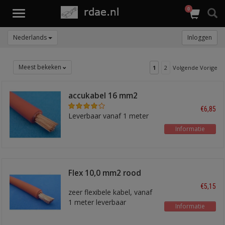
0
Toggle
navigation
Nederlands
Inloggen
Meest bekeken
1
2
Volgende Vorige
accukabel 16 mm2
rood
€6,85
Leverbaar vanaf 1 meter
Informatie
Flex 10,0 mm2 rood
€5,15
zeer flexibele kabel, vanaf
1 meter leverbaar
Informatie