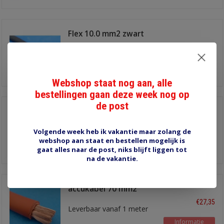
Flex 10.0 mm2 zwart
€5,15
Zeer flexibele kabel, vanaf
1 meter leverbaar
Informatie
Webshop staat nog aan, alle
bestellingen gaan deze week nog op
de post
accukabel 35 mm2
zwart
€13,80
Leverbaar vanaf 1 meter
Volgende week heb ik vakantie maar zolang de
webshop aan staat en bestellen mogelijk is
Informatie
gaat alles naar de post, niks blijft liggen tot
na de vakantie.
accukabel 70 mm2
rood
€27,35
Leverbaar vanaf 1 meter
Informatie