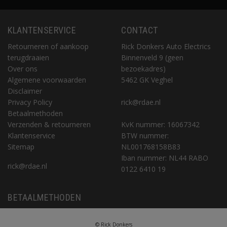
KLANTENSERVICE
CONTACT
Retourneren of aankoop
Rick Donkers Auto Electrics
terugdraaien
Binnenveld 9 (geen
Over ons
bezoekadres)
Algemene voorwaarden
5462 GK Veghel
Disclaimer
Privacy Policy
rick@rdae.nl
Betaalmethoden
Verzenden & retourneren
KvK nummer: 16067342
Klantenservice
BTW nummer:
Sitemap
NL001768158B83
Iban nummer: NL44 RABO
rick@rdae.nl
0122 6410 19
BETAALMETHODEN
© Rick Donkers