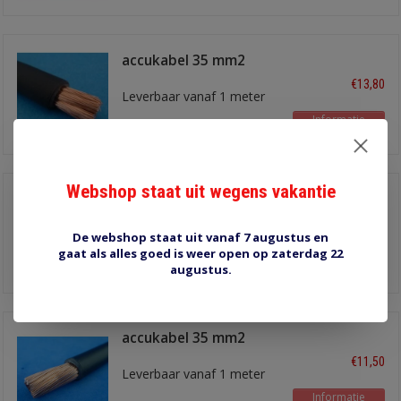
accukabel 35 mm2
zwart
€13,80
Leverbaar vanaf 1 meter
Informatie
Webshop staat uit wegens vakantie
accukabel 35 mm2
rood
€13,80
Leverbaar vanaf 1 meter
De webshop staat uit vanaf 7 augustus en
gaat als alles goed is weer open op zaterdag 22
Informatie
augustus.
accukabel 35 mm2
zwart stug
€11,50
Leverbaar vanaf 1 meter
Informatie