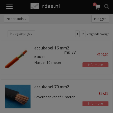
0
Toggle
navigation
Nederlands
Inloggen
Hoogste prijs
1
2
Volgende Vorige
accukabel 16 mm2
Oranje afgschermd EV
€100,00
kabel
Haspel 10 meter
Informatie
accukabel 70 mm2
zwart
€27,35
Leverbaar vanaf 1 meter
Informatie