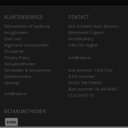
KLANTENSERVICE
CONTACT
Retourneren of aankoop
Rick Donkers Auto Electrics
terugdraaien
Binnenveld 9 (geen
Over ons
bezoekadres)
Algemene voorwaarden
5462 GK Veghel
Disclaimer
Privacy Policy
rick@rdae.nl
Betaalmethoden
Verzenden & retourneren
KvK nummer: 16067342
Klantenservice
BTW nummer:
Sitemap
NL001768158B83
Iban nummer: NL44 RABO
rick@rdae.nl
0122 6410 19
BETAALMETHODEN